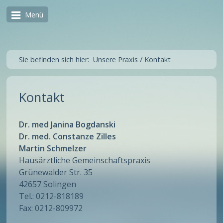
Menü
Sie befinden sich hier:
Unsere Praxis
/
Kontakt
Kontakt
Dr. med Janina Bogdanski
Dr. med. Constanze Zilles
Martin Schmelzer
Hausärztliche Gemeinschaftspraxis
Grünewalder Str. 35
42657 Solingen
Tel.: 0212-818189
Fax: 0212-809972